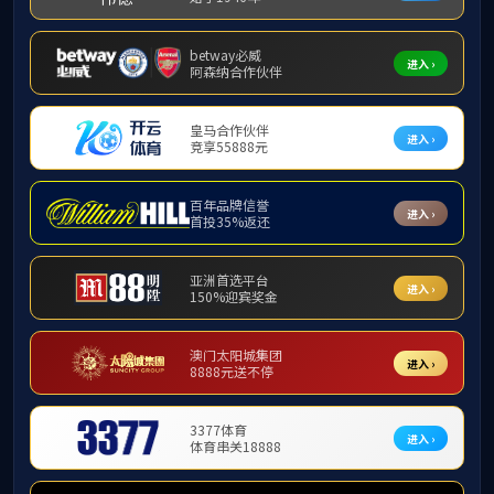
信息公告
公司新闻
学术活动
信息公告
•
U8集团关于首届“成信教学名师”推荐人选的公示
2026-07-06
•
U8集团智慧课程建设服务项目询价结果公示
2026-07-03