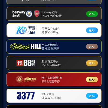
公司党委组织开展“追寻红色足迹，传
承长征精神”主题教育活动
2023-10-20 16:05
(点击数:
)
为深入学习贯彻习近平新时代中国特色社会主义
思想
，
巩固扩展学习贯彻习近平新时代中国特色社会
主义思想主题教育成果，
进一步加强公司党的建设，
提升公司党组织的凝聚力和战斗力。
10
月
13
日至
15
日，公司党委组织教职工党员前
四川小金县达维会师
遗址、小金红军会师广场、两河口会议遗址等
红军长
征纪念遗址
，开展了
“
追寻红色足迹，传承长征精神
”
的主题党日活动。
公司邀请专业讲解员为党员们进行详细讲解。纪
念碑位于四川省小金县城东部夹金山北麓，
1935年6月
12日，中央红军先遣部队艰难翻越夹金山后，与红四