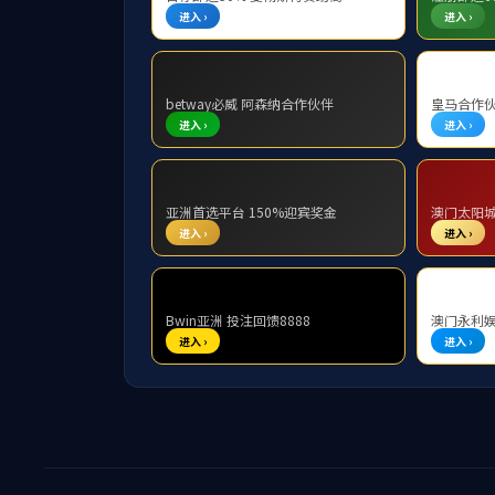
党建工作
Optoelectronic Engineering
教工支部
员工支部
党建动态