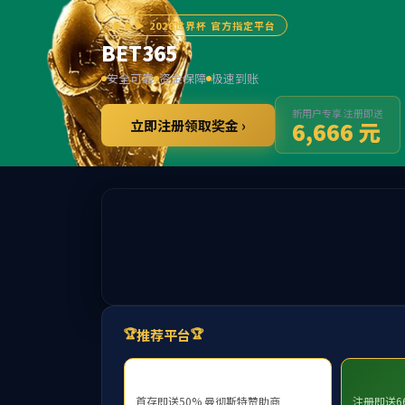
U8集团（国
首页
>>
党建工作
>>
教工支部
>>