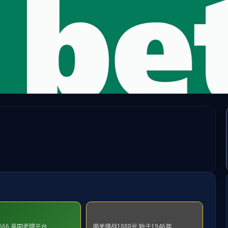
际）官方网站-传递U8火炬
首页
公司概况
团队队伍
新闻公告
科学研究